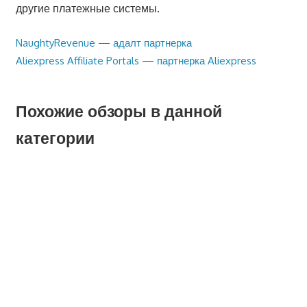
другие платежные системы.
Предыдущая
NaughtyRevenue — адалт партнерка
Навигация
запись:
Следующая
Aliexpress Affiliate Portals — партнерка Aliexpress
по
запись:
записям
Похожие обзоры в данной
категории