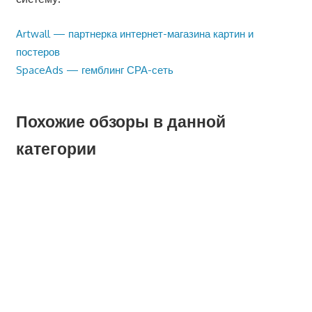
Предыдущая
Artwall — партнерка интернет-магазина картин и
Навигация
запись:
постеров
по
Следующая
SpaceAds — гемблинг СРА-сеть
запись:
записям
Похожие обзоры в данной
категории