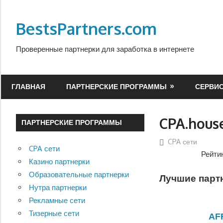
Перейти
к
BestsPartners.com
содержимому
Проверенные партнерки для заработка в интернете
ГЛАВНАЯ
ПАРТНЕРСКИЕ ПРОГРАММЫ
СЕРВИ
CPA.hous
ПАРТНЕРСКИЕ ПРОГРАММЫ
CPA сети
CPA сети
Рейти
Казино партнерки
Образовательные партнерки
Лучшие партн
Нутра партнерки
Рекламные сети
Тизерные сети
AF