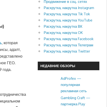
Продвижение в соц. сетях
Раскрутка, накрутка Instagram
Раскрутка, накрутка Tik Tok
Раскрутка, накрутка YouTube
ы)
Раскрутка, накрутка ВК
Раскрутка, накрутка OK
Раскрутка, накрутка Facebook
ь
, которая
Раскрутка, накрутка Телеграм
ансы, адалт,
Раскрутка, накрутка Twitter
представлено
ное ГЕО.
НЕДАВНИЕ ОБЗОРЫ
9 года.
AdProfex —
популярная
рекламная сеть
сотрудничества
Gambling Craft —
официальном
партнерка Play