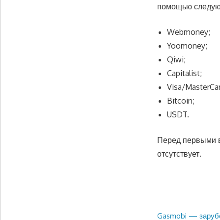
помощью следую
Webmoney;
Yoomoney;
Qiwi;
Capitalist;
Visa/MasterCar
Bitcoin;
USDT.
Перед первыми в
отсутствует.
Предыдущая
Gasmobi — заруб
Навигация