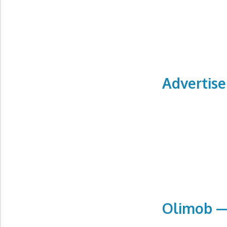
Advertis
Olimob —