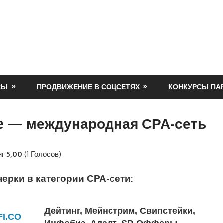
СЫ
ПРОДВИЖЕНИЕ В СОЦСЕТЯХ
КОНКУРСЫ ПА
e — международная СРА-сеть
нг
5,00
(1 Голосов)
ерки в категории СРА-сети:
Дейтинг, Мейнстрим, Свипстейки,
FI.CO
Инфобиз, Адалт, SP-Офферы.