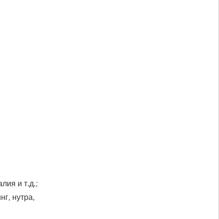
ия и т.д.;
г, нутра,