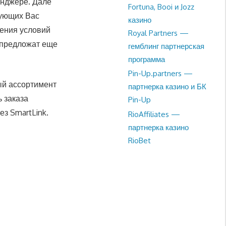
енджере. Дале
Fortuna, Booi и Jozz
сующих Вас
казино
ения условий
Royal Partners —
 предложат еще
гемблинг партнерская
программа
Pin-Up.partners —
ый ассортимент
партнерка казино и БК
 заказа
Pin-Up
з SmartLink.
RioAffiliates —
партнерка казино
RioBet