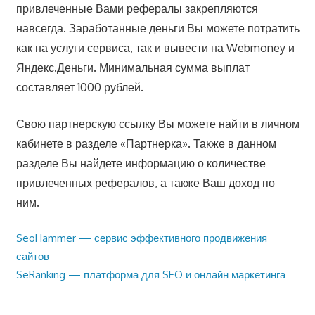
привлеченные Вами рефералы закрепляются
навсегда. Заработанные деньги Вы можете потратить
как на услуги сервиса, так и вывести на Webmoney и
Яндекс.Деньги. Минимальная сумма выплат
составляет 1000 рублей.
Свою партнерскую ссылку Вы можете найти в личном
кабинете в разделе «Партнерка». Также в данном
разделе Вы найдете информацию о количестве
привлеченных рефералов, а также Ваш доход по
ним.
Предыдущая
SeoHammer — сервис эффективного продвижения
Навигация
запись:
сайтов
по
Следующая
SeRanking — платформа для SEO и онлайн маркетинга
запись:
записям