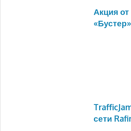
Акция от
«Бустер
TrafficJ
сети Rafi