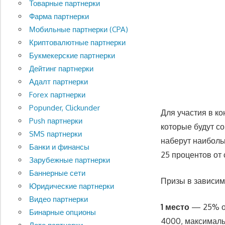
Товарные партнерки
Фарма партнерки
Мобильные партнерки (CPA)
Криптовалютные партнерки
Букмекерские партнерки
Дейтинг партнерки
Адалт партнерки
Forex партнерки
Popunder, Clickunder
Для участия в к
Push партнерки
которые будут с
SMS партнерки
наберут наиболь
Банки и финансы
25 процентов от
Зарубежные партнерки
Баннерные сети
Призы в зависим
Юридические партнерки
Видео партнерки
1 место
— 25% от
Бинарные опционы
4000, максимал