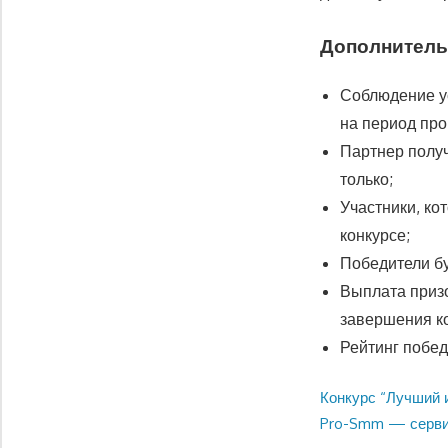
Дополнитель
Соблюдение у
на период про
Партнер получ
только;
Участники, ко
конкурсе;
Победители бу
Выплата призо
завершения ко
Рейтинг побед
Предыдущая
Конкурс “Лучший и
Навигация
запись:
Следующая
Pro-Smm — сервис
по