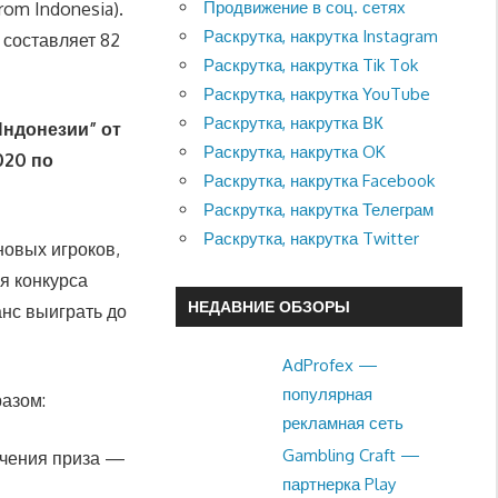
Продвижение в соц. сетях
rom Indonesia).
Раскрутка, накрутка Instagram
 составляет 82
Раскрутка, накрутка Tik Tok
Раскрутка, накрутка YouTube
Раскрутка, накрутка ВК
Индонезии” от
Раскрутка, накрутка OK
020 по
Раскрутка, накрутка Facebook
Раскрутка, накрутка Телеграм
Раскрутка, накрутка Twitter
новых игроков,
я конкурса
НЕДАВНИЕ ОБЗОРЫ
анс выиграть до
AdProfex —
популярная
разом:
рекламная сеть
Gambling Craft —
учения приза —
партнерка Play