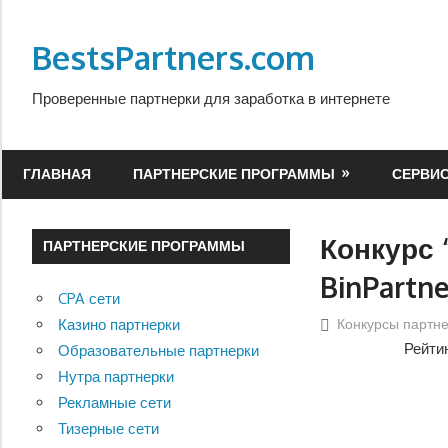
Перейти
к
BestsPartners.com
содержимому
Проверенные партнерки для заработка в интернете
ГЛАВНАЯ
ПАРТНЕРСКИЕ ПРОГРАММЫ
СЕРВИ
Конкурс 
ПАРТНЕРСКИЕ ПРОГРАММЫ
BinPartne
CPA сети
Конкурсы партн
Казино партнерки
Рейти
Образовательные партнерки
Нутра партнерки
Рекламные сети
Тизерные сети