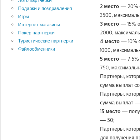
Лото партнерки
2 место
— 20% о
Подарки и поздравления
3500, максималь
Игры
3 место
— 15% о
Интернет магазины
2000, максималь
Покер партнерки
Туристические партнерки
4 место
— 10% о
Файлообменники
1000, максималь
5 место
— 7,5% 
750, максималь
Партнеры, кото
сумма выплат со
Партнеры, кото
сумма выплат —
15 место
— получ
— 50;
Партнеры, кото
для получения п