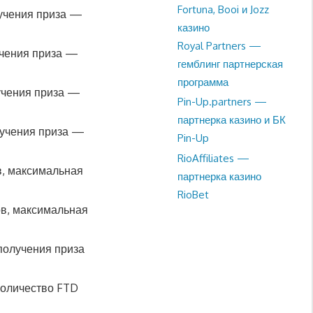
Fortuna, Booi и Jozz
учения приза —
казино
Royal Partners —
учения приза —
гемблинг партнерская
программа
учения приза —
Pin-Up.partners —
партнерка казино и БК
лучения приза —
Pin-Up
RioAffiliates —
в, максимальная
партнерка казино
RioBet
в, максимальная
получения приза
количество FTD