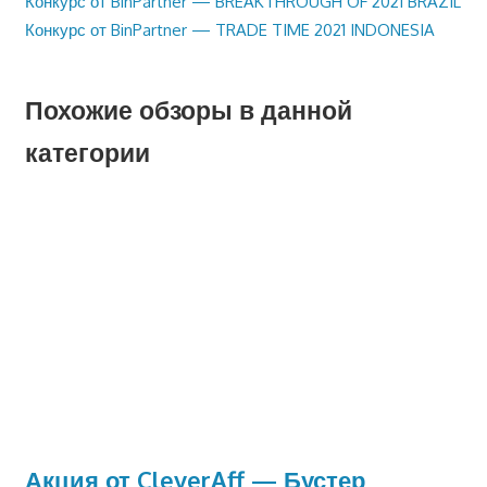
Предыдущая
Конкурс от BinPartner — BREAKTHROUGH OF 2021 BRAZIL
Навигация
запись:
Следующая
Конкурс от BinPartner — TRADE TIME 2021 INDONESIA
по
запись:
записям
Похожие обзоры в данной
категории
Акция от CleverAff — Бустер