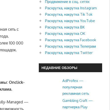
Продвижение в соц. сетях
Раскрутка, накрутка Instagram
Раскрутка, накрутка Tik Tok
Раскрутка, накрутка YouTube
Раскрутка, накрутка ВК
ная сеть с
Раскрутка, накрутка OK
года.
Раскрутка, накрутка Facebook
олее 100 000
Раскрутка, накрутка Телеграм
площадок.
Раскрутка, накрутка Twitter
НЕДАВНИЕ ОБЗОРЫ
AdProfex —
мы: Onclick-
популярная
клама.
рекламная сеть
Gambling Craft —
Fully-Managed —
партнерка Play
 возможность