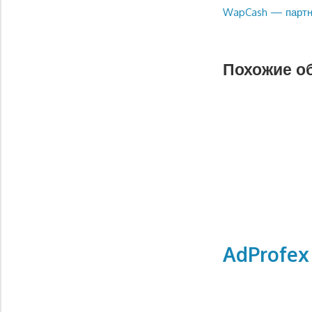
запись:
Следующая
WapCash — партн
по
запись:
записям
Похожие о
AdProfex