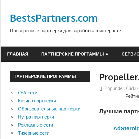
Перейти
к
BestsPartners.com
содержимому
Проверенные партнерки для заработка в интернете
ГЛАВНАЯ
ПАРТНЕРСКИЕ ПРОГРАММЫ
СЕРВИ
Propelle
ПАРТНЕРСКИЕ ПРОГРАММЫ
Popunder, Click
CPA сети
Рейти
Казино партнерки
Образовательные партнерки
Лучшие партн
Нутра партнерки
Рекламные сети
AdSteroi
Тизерные сети