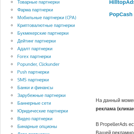
HilltopAd
Товарные партнерки
Фарма партнерки
PopCash
Мобильные партнерки (CPA)
Криптовалютные партнерки
Букмекерские партнерки
Дейтинг партнерки
Адалт партнерки
Forex партнерки
Popunder, Clickunder
Push партнерки
SMS партнерки
Банки и финансы
Зарубежные партнерки
На данный момен
Баннерные сети
реклама (клика
Юридические партнерки
Видео партнерки
В PropellerAds е
Бинарные опционы
Вашей рекламной