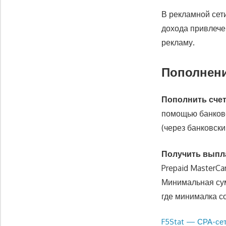
В рекламной сет
дохода привлече
рекламу.
Пополнени
Пополнить сче
помощью банковс
(через банковск
Получить выпл
Prepaid MasterCar
Минимальная сум
где минималка со
Предыдущая
F5Stat — СРА-се
Навигация