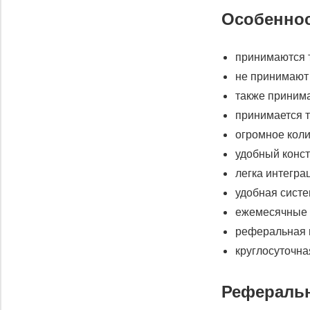
Особеннос
принимаются 
не принимают 
также принима
принимается т
огромное кол
удобный конст
легка интегра
удобная систе
ежемесячные 
реферальная 
круглосуточна
Рефераль