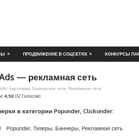
СЫ
ПРОДВИЖЕНИЕ В СОЦСЕТЯХ
КОНКУРСЫ ПА
rAds — рекламная сеть
under партнерки
,
Баннерные сети
,
Рекламные сети
нг
4,58
(12 Голосов)
ерки в категории Popunder, Clickunder:
d
Popunder, Тизеры, Баннеры, Рекламная сеть