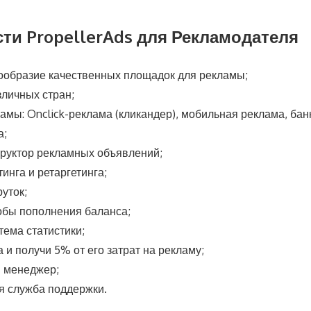
ти PropellerAds для Рекламодателя
ообразие качественных площадок для рекламы;
личных стран;
мы: Onclick-реклама (кликандер), мобильная реклама, бан
а;
труктор рекламных объявлений;
тинга и ретаргетинга;
руток;
обы пополнения баланса;
тема статистики;
а и получи 5% от его затрат на рекламу;
 менеджер;
я служба поддержки.