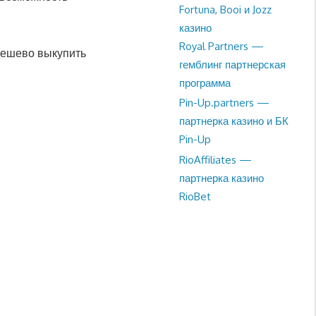
Fortuna, Booi и Jozz
казино
Royal Partners —
дешево выкупить
гемблинг партнерская
программа
Pin-Up.partners —
партнерка казино и БК
Pin-Up
RioAffiliates —
партнерка казино
RioBet