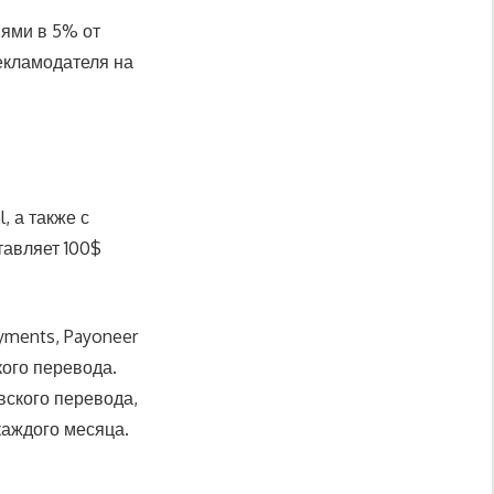
иями в 5% от
екламодателя на
l, а также с
тавляет 100$
ments, Payoneer
ского перевода.
вского перевода,
каждого месяца.