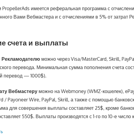
и PropellerAds имеется реферальная программа с отчислен
нного Вами Вебмастера и с отчислениями в 5% от затрат Р
е счета и выплаты
т Рекламодателю
можно через Visa/MasterCard, Skrill, PayPa
кого перевода. Минимальная сумма пополнения счета сос
ий перевод — 1000$).
ату Вебмастеру
можно на Webmoney (WMZ-кошелек), ePay
d / Payoneer Wire, PayPal, Skrill, а также с помощью банков
ма для совершения выплаты составляет 25$, кроме банко
ставляет 550$. Выплаты производятся с 1-го по 10-е число 
ть