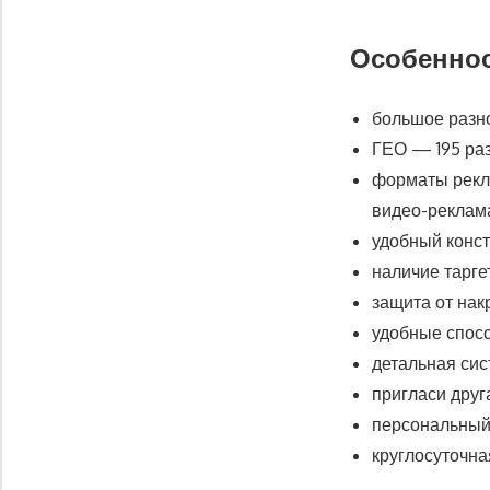
Особеннос
большое разн
ГЕО — 195 раз
форматы рекла
видео-реклам
удобный конс
наличие тарге
защита от нак
удобные спос
детальная сис
пригласи друг
персональный
круглосуточна