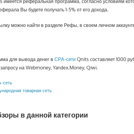
ts имеется реферальная программа, согласно условиям кото
еферала Вы будете получать 1-5% от его дохода.
лку можно найти в разделе Рефы, в своем личном аккаунте
мма для вывода денег в
СРА-сети
Qnits составляет 1000 р
 запросу на Webmoney, Yandex.Money, Qiwi.
A-сеть
народная товарная сеть
бзоры в данной категории