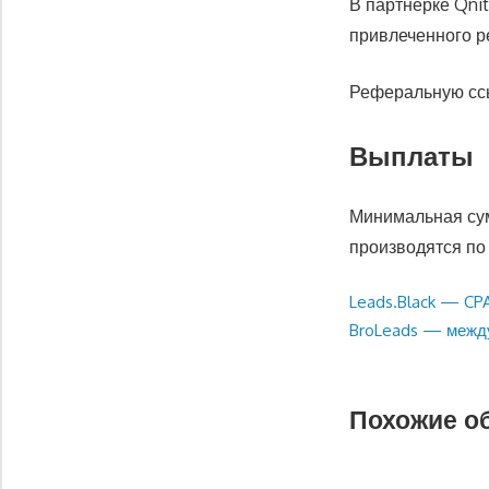
В партнерке Qni
привлеченного р
Реферальную ссы
Выплаты
Минимальная су
производятся по
Предыдущая
Leads.Black — CP
Навигация
запись:
Следующая
BroLeads — между
по
запись:
записям
Похожие о