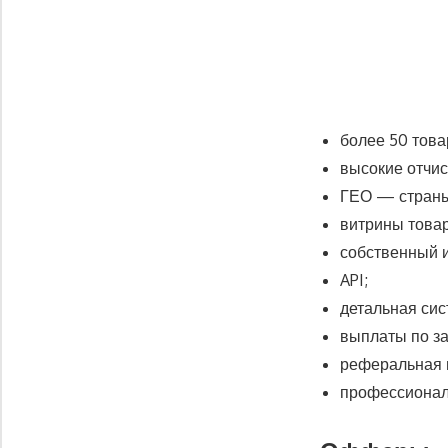
более 50 тов
высокие отчи
ГЕО — стран
витрины това
собственный и
API;
детальная сис
выплаты по за
реферальная 
профессионал