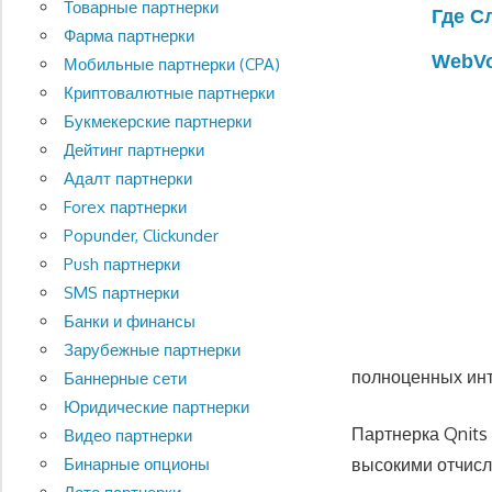
Товарные партнерки
Где С
Фарма партнерки
WebV
Мобильные партнерки (CPA)
Криптовалютные партнерки
Букмекерские партнерки
Дейтинг партнерки
Адалт партнерки
Forex партнерки
Popunder, Clickunder
Push партнерки
SMS партнерки
Банки и финансы
Зарубежные партнерки
полноценных инт
Баннерные сети
Юридические партнерки
Партнерка Qnits
Видео партнерки
высокими отчисл
Бинарные опционы