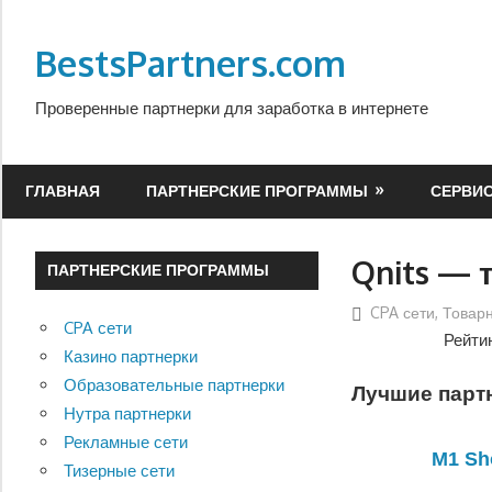
Перейти
к
BestsPartners.com
содержимому
Проверенные партнерки для заработка в интернете
ГЛАВНАЯ
ПАРТНЕРСКИЕ ПРОГРАММЫ
СЕРВИ
Qnits — 
ПАРТНЕРСКИЕ ПРОГРАММЫ
CPA сети
,
Товар
CPA сети
Рейти
Казино партнерки
Образовательные партнерки
Лучшие партн
Нутра партнерки
Рекламные сети
M1 Sh
Тизерные сети