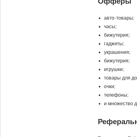
Офферы
авто-товары;
часы;
бижутерия;
гаджеты;
украшения;
бижутерия;
игрушки;
товары для до
очки;
телефоны;
и множество д
Рефераль