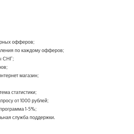
арных офферов;
сления по каждому офферов;
ы СНГ;
ров;
нтернет магазин;
тема статистики;
просу от 1000 рублей;
программа 1-5%;
ьная служба поддержки.