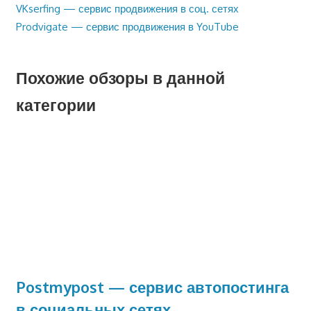
Предыдущая
VKserfing — сервис продвижения в соц. сетях
Навигация
запись:
Следующая
Prodvigate — сервис продвижения в YouTube
по
запись:
записям
Похожие обзоры в данной
категории
Postmypost — сервис автопостинга
в социальных сетях