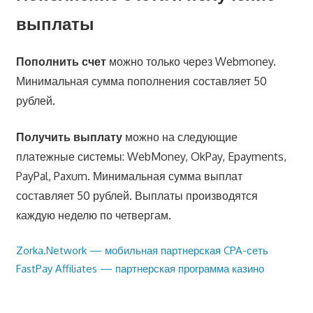
выплаты
Пополнить счет
можно только через Webmoney.
Минимальная сумма пополнения составляет 50
рублей.
Получить выплату
можно на следующие
платежные системы: WebMoney, OkPay, Epayments,
PayPal, Paxum. Минимальная сумма выплат
составляет 50 рублей. Выплаты производятся
каждую неделю по четвергам.
Предыдущая
Zorka.Network — мобильная партнерская CPA-сеть
Навигация
запись:
Следующая
FastPay Affiliates — партнерская программа казино
по
запись:
записям