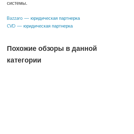
системы.
Предыдущая
Bazzaro — юридическая партнерка
Навигация
запись:
Следующая
CVD — юридическая партнерка
по
запись:
записям
Похожие обзоры в данной
категории