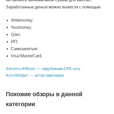
Заработанные деньги можно вывести с помощью:
Webmoney;
Yoomoney;
Qiwi;
ИП;
Самозанятые;
Visa/MasterCard.
Предыдущая
Adsterra Affiliate — зарубежная СРА сеть
Навигация
запись:
Следующая
AstroWidget — астро партнерка
по
запись:
записям
Похожие обзоры в данной
категории