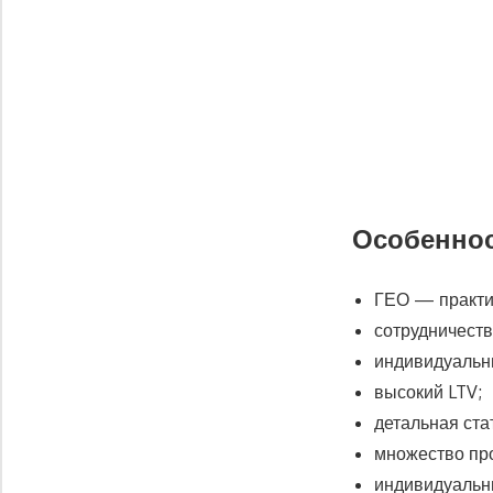
Особеннос
ГЕО — практи
сотрудничеств
индивидуальны
высокий LTV;
детальная ста
множество пр
индивидуальн