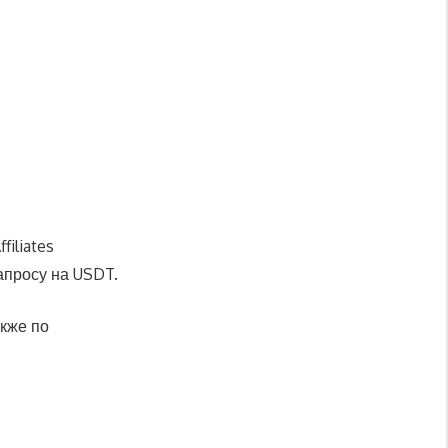
filiates
апросу на USDT.
кже по