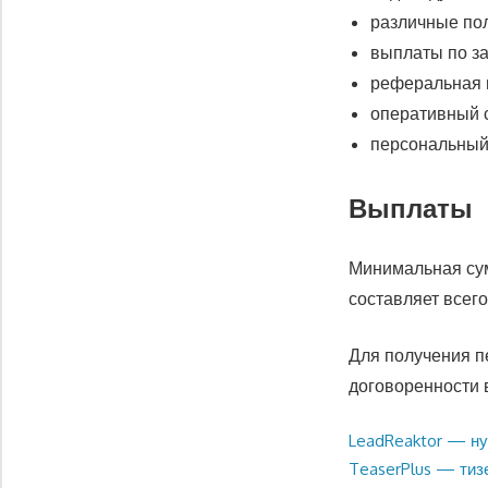
различные по
выплаты по за
реферальная 
оперативный 
персональный
Выплаты
Минимальная су
составляет всег
Для получения п
договоренности 
Предыдущая
LeadReaktor — ну
Навигация
запись:
Следующая
TeaserPlus — тиз