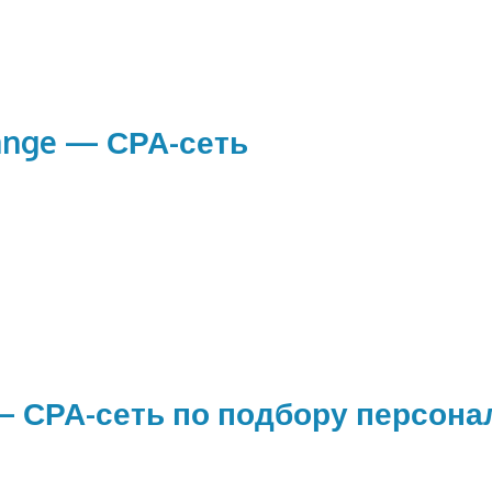
ange — СРА-сеть
— СРА-сеть по подбору персона