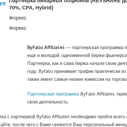
Партнерка бинарных опционов (REVSHARE д
FF
70%, CPA, Hybrid)
s
Форекс
Форекс
ByFalio Affiliates
— партнерская программа п
еще и молодой, одноименной биржи фьючерсов
Партнерка, как и сама биржа начали свою дея
году. Byfalio принимает трафик практически из
также имеет самые низкие комиссии на торгов
Партнерская программа
ByFalio Affiliates пре
свою деятельность
.
ва с партнеркой Byfalio Affiliates необходимо пройти всег
сайте, после чего с Вами свяжется Ваш персональный мен