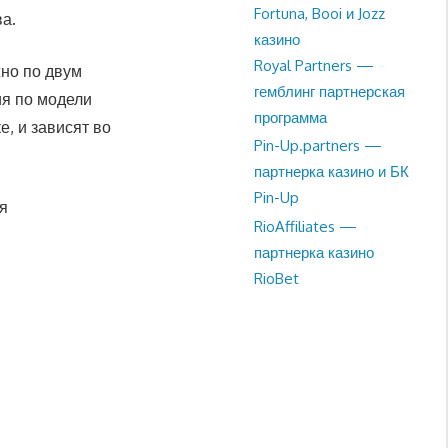
Fortuna, Booi и Jozz
а.
казино
Royal Partners —
жно по двум
гемблинг партнерская
ия по модели
программа
, и зависят во
Pin-Up.partners —
партнерка казино и БК
Pin-Up
я
RioAffiliates —
партнерка казино
RioBet