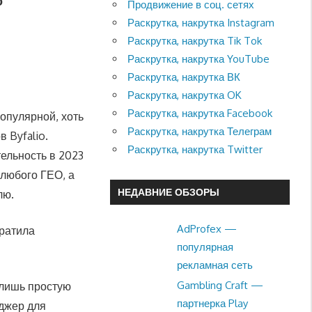
о
Продвижение в соц. сетях
Раскрутка, накрутка Instagram
Раскрутка, накрутка Tik Tok
Раскрутка, накрутка YouTube
Раскрутка, накрутка ВК
Раскрутка, накрутка OK
Раскрутка, накрутка Facebook
опулярной, хоть
Раскрутка, накрутка Телеграм
 Byfalio.
Раскрутка, накрутка Twitter
тельность в 2023
 любого ГЕО, а
НЕДАВНИЕ ОБЗОРЫ
лю.
AdProfex —
кратила
популярная
рекламная сеть
Gambling Craft —
о лишь простую
партнерка Play
еджер для