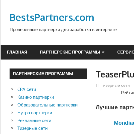
Перейти
к
BestsPartners.com
содержимому
Проверенные партнерки для заработка в интернете
ГЛАВНАЯ
ПАРТНЕРСКИЕ ПРОГРАММЫ
СЕРВИ
TeaserPl
ПАРТНЕРСКИЕ ПРОГРАММЫ
Тизерные сети
CPA сети
Рейти
Казино партнерки
Образовательные партнерки
Лучшие партн
Нутра партнерки
Рекламные сети
Mondia
Тизерные сети