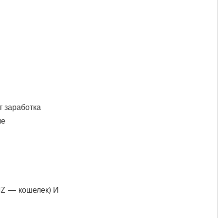
т заработка
ле
Z — кошелек) И