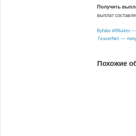
Получить выпл
выплат составля
Предыдущая
Byfalio Affiliates
Навигация
запись:
Следующая
TeaserNet — попу
по
запись:
записям
Похожие о