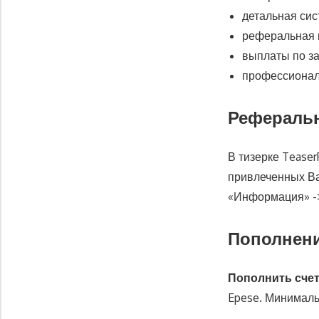
детальная сис
реферальная 
выплаты по з
профессионал
Рефераль
В тизерке Tease
привлеченных Ва
«Информация» -
Пополнени
Пополнить сче
Epese. Минималь