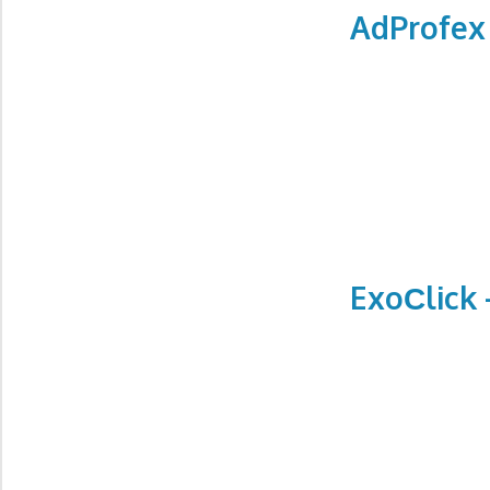
AdProfex
ExoСlick