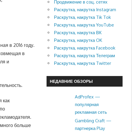
Продвижение в соц. сетях
Раскрутка, накрутка Instagram
Раскрутка, накрутка Tik Tok
Раскрутка, накрутка YouTube
Раскрутка, накрутка ВК
Раскрутка, накрутка OK
ая в 2016 году.
Раскрутка, накрутка Facebook
 совмещая в
Раскрутка, накрутка Телеграм
ля и
Раскрутка, накрутка Twitter
НЕДАВНИЕ ОБЗОРЫ
тельность.
AdProfex —
я как
популярная
 по
рекламная сеть
екламодателя.
Gambling Craft —
амного больше
партнерка Play