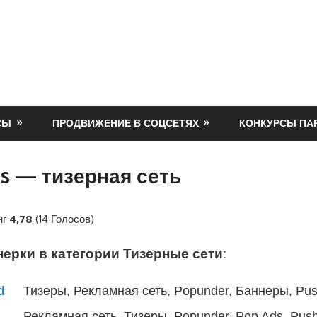
СЫ
ПРОДВИЖЕНИЕ В СОЦСЕТЯХ
КОНКУРСЫ ПА
us — тизерная сеть
нг
4,78
(14 Голосов)
ерки в категории Тизерные сети:
d
Тизеры,
Рекламная сеть, Popunder, Баннеры, Pu
Рекламная сеть, Тизеры,
Popunder, Pop Ads, Push