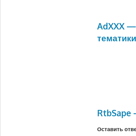
AdXXX — 
тематик
RtbSape
Оставить отв