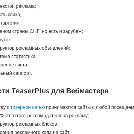
екстоп реклама;
сть клика;
таргетинг;
ном страны СНГ, но есть и зарубеж;
руток;
труктор рекламных объявлений;
тема статистики;
нение счета;
ьный саппорт.
ти TeaserPlus для Вебмастера
тву с
тизерной сетью
принимаются сайты с любой посещаем
% от затрат рекламодателя на рекламу;
руктор рекламных блоков;
рация рекламного кода на сайт;