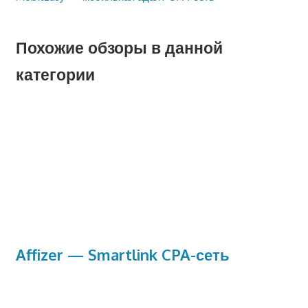
по
запись:
записям
Похожие обзоры в данной
категории
Affizer — Smartlink CPA-сеть